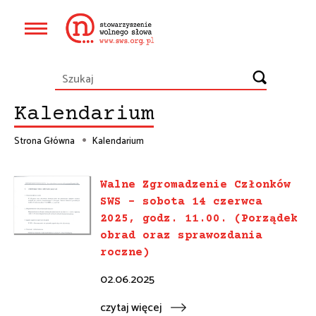
Przejdź
do
Główna
treści
nawigacja
Kalendarium
Strona Główna
Kalendarium
Ścieżka
Walne Zgromadzenie Członków
nawigacyjna
SWS – sobota 14 czerwca
2025, godz. 11.00. (Porządek
obrad oraz sprawozdania
roczne)
02.06.2025
czytaj więcej