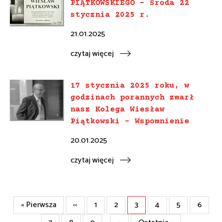
PIĄTKOWSKIEGO – Środa 22
stycznia 2025 r.
21.01.2025
czytaj więcej
17 stycznia 2025 roku, w
godzinach porannych zmarł
nasz Kolega Wiesław
Piątkowski – Wspomnienie
20.01.2025
czytaj więcej
Stronicowanie
Pierwsza
« Pierwsza
Poprzednia
‹‹
Strona
1
Strona
2
Strona
3
Strona
4
Strona
5
Strona
6
strona
strona