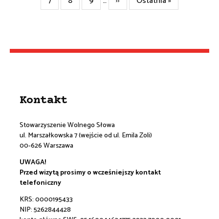
Strona
7
Strona
8
Strona
9
…
Następna
››
Ostatnia
Ostatnia »
strona
strona
Kontakt
Stowarzyszenie Wolnego Słowa
ul. Marszałkowska 7 (wejście od ul. Emila Zoli)
00-626 Warszawa
UWAGA!
Przed wizytą prosimy o wcześniejszy kontakt
telefoniczny
KRS: 0000195433
NIP: 5262844428