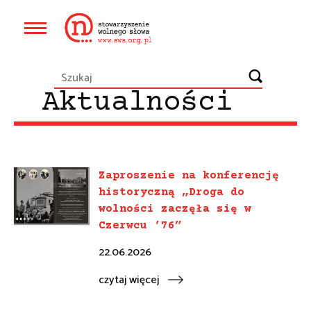
Przejdź
do
Główna
treści
nawigacja
Aktualności
Zaproszenie na konferencję
historyczną „Droga do
wolności zaczęła się w
Czerwcu ’76”
22.06.2026
czytaj więcej