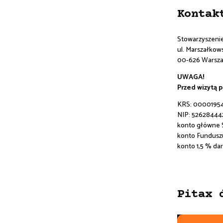
Kontak
Stowarzyszeni
ul. Marszałkowsk
00-626 Warsz
UWAGA!
Przed wizytą 
KRS: 0000195
NIP: 52628444
konto główne
konto Fundusz
konto 1,5 % da
Pitax 