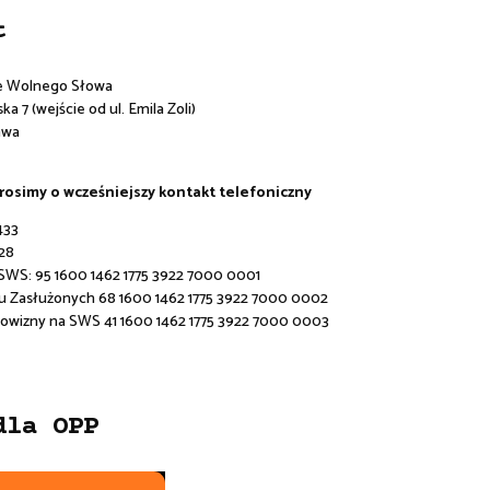
t
e Wolnego Słowa
a 7 (wejście od ul. Emila Zoli)
awa
prosimy o wcześniejszy kontakt telefoniczny
433
28
 SWS:
95 1600 1462 1775 3922 7000 0001
u Zasłużonych 68 1600 1462 1775 3922 7000 0002
rowizny na SWS 41 1600 1462 1775 3922 7000 0003
dla OPP