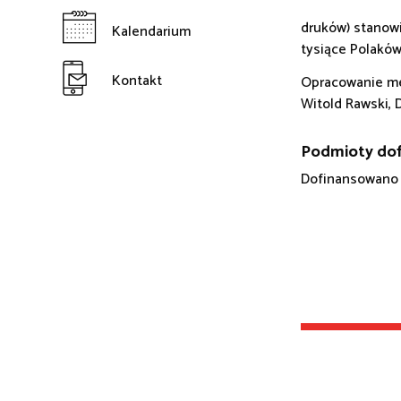
druków) stanowi
Kalendarium
tysiące Polaków,
Kontakt
Opracowanie me
Witold Rawski, 
Podmioty dof
Dofinansowano