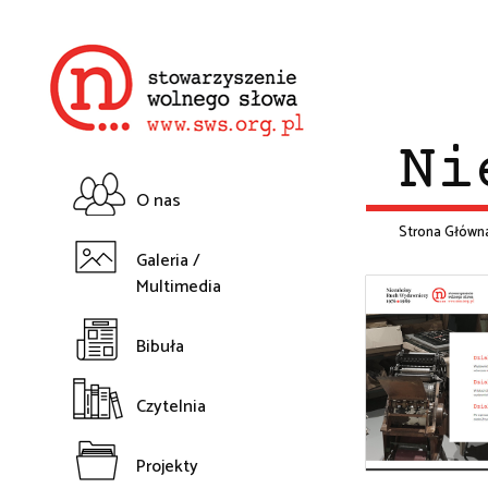
Przejdź
do
treści
Ni
O nas
Główna
Strona Główn
Galeria /
Śc
Multimedia
nawigacja
na
Bibuła
Czytelnia
Projekty