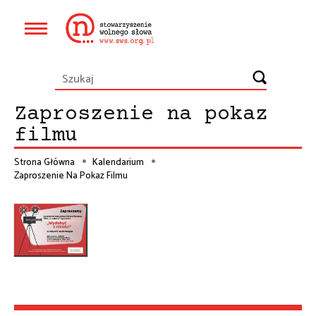
Przejdź
do
Główna
treści
nawigacja
Zaproszenie na pokaz
filmu
Strona Główna
Kalendarium
Zaproszenie Na Pokaz Filmu
Ścieżka
nawigacyjna