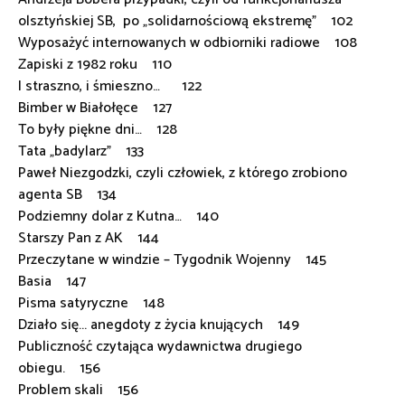
olsztyńskiej SB, po „solidarnościową ekstremę” 102
Wyposażyć internowanych w odbiorniki radiowe 108
Zapiski z 1982 roku 110
I straszno, i śmieszno… 122
Bimber w Białołęce 127
To były piękne dni… 128
Tata „badylarz” 133
Paweł Niezgodzki, czyli człowiek, z którego zrobiono
agenta SB 134
Podziemny dolar z Kutna… 140
Starszy Pan z AK 144
Przeczytane w windzie – Tygodnik Wojenny 145
Basia 147
Pisma satyryczne 148
Działo się... anegdoty z życia knujących 149
Publiczność czytająca wydawnictwa drugiego
obiegu. 156
Problem skali 156