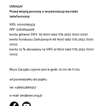
UWAGA!
Przed wizytą prosimy o wcześniejszy kontakt
telefoniczny
KRS: 0000195433
NIP: 5262844428
konto główne SWS:
95 1600 1462 1775 3922 7000 0001
konto Funduszu Zasłużonych 68 1600 1462 1775 3922 7000
0002
konto 1,5 % darowizny na SWS 41 1600 1462 1775 3922 7000
0003
Biuro Zarządu czynne jest w godz. 10.00 do 17.00,
od poniedziałku do piątku
tel: +48602869257
e-mail:
sws@sws.org.pl