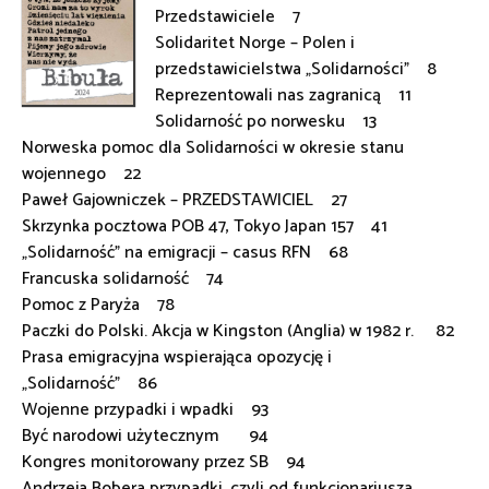
Przedstawiciele 7
Solidaritet Norge – Polen i
przedstawicielstwa „Solidarności” 8
Reprezentowali nas zagranicą 11
Solidarność po norwesku 13
Norweska pomoc dla Solidarności w okresie stanu
wojennego 22
Paweł Gajowniczek – PRZEDSTAWICIEL 27
Skrzynka pocztowa POB 47, Tokyo Japan 157 41
„Solidarność” na emigracji – casus RFN 68
Francuska solidarność 74
Pomoc z Paryża 78
Paczki do Polski. Akcja w Kingston (Anglia) w 1982 r. 82
Prasa emigracyjna wspierająca opozycję i
„Solidarność” 86
Wojenne przypadki i wpadki 93
Być narodowi użytecznym 94
Kongres monitorowany przez SB 94
Andrzeja Bobera przypadki, czyli od funkcjonariusza