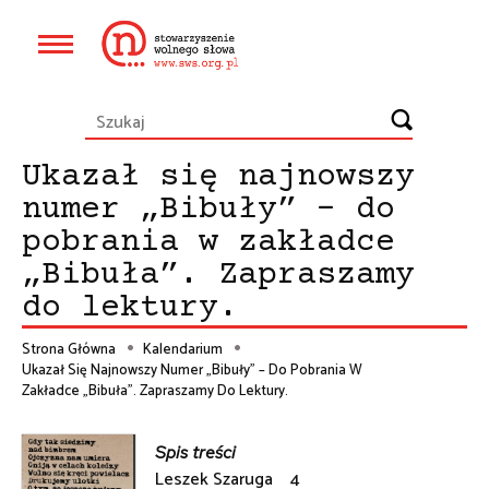
Przejdź
do
Główna
treści
nawigacja
Ukazał się najnowszy
numer „Bibuły” – do
pobrania w zakładce
„Bibuła”. Zapraszamy
do lektury.
Strona Główna
Kalendarium
Ukazał Się Najnowszy Numer „Bibuły” – Do Pobrania W
Ścieżka
Zakładce „Bibuła”. Zapraszamy Do Lektury.
nawigacyjna
Spis treści
Leszek Szaruga 4