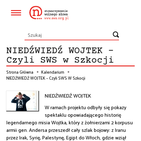
Przejdź
do
Główna
treści
nawigacja
NIEDŹWIEDŹ WOJTEK –
Czyli SWS w Szkocji
Strona Główna
Kalendarium
NIEDŹWIEDŹ WOJTEK – Czyli SWS W Szkocji
Ścieżka
nawigacyjna
NIEDŹWIEDŹ WOJTEK
W ramach projektu odbyły się pokazy
spektaklu opowiadającego historię
legendarnego misia Wojtka, który z żołnierzami 2 korpusu
armii gen. Andersa przeszedł cały szlak bojowy: z Iranu
przez Irak, Syrię, Palestynę, Egipt do Włoch, gdzie wziął