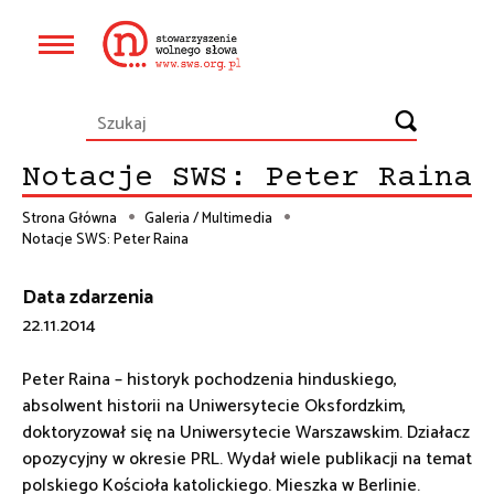
Przejdź
do
Główna
treści
nawigacja
Notacje SWS: Peter Raina
Strona Główna
Galeria / Multimedia
Notacje SWS: Peter Raina
Ścieżka
nawigacyjna
Data zdarzenia
22.11.2014
Peter Raina – historyk pochodzenia hinduskiego,
absolwent historii na Uniwersytecie Oksfordzkim,
doktoryzował się na Uniwersytecie Warszawskim. Działacz
opozycyjny w okresie PRL. Wydał wiele publikacji na temat
polskiego Kościoła katolickiego. Mieszka w Berlinie.