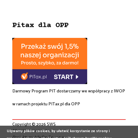
Pitax dla OPP
Darmowy Program PIT dostarczamy we współpracy z
IWOP
w ramach projektu
PITax.pl
dla OPP
Copyright © 2026 SWS
All rights reserved
Używamy plików cookies, by ułatwić korzystanie ze strony i
Projekt:
mobileOn Sp. z o.o.