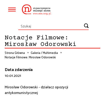
Przejdź
do
Główna
treści
nawigacja
Notacje Filmowe:
Mirosław Odorowski
Strona Główna
Galeria / Multimedia
Notacje Filmowe: Mirosław Odorowski
Ścieżka
nawigacyjna
Data zdarzenia
10.01.2021
Mirosław Odorowski - działacz opozycji
antykomunistycznej