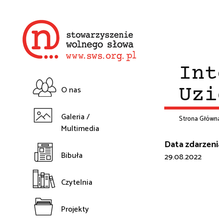
Przejdź
do
treści
Int
O nas
Uzi
Główna
Galeria /
Strona Główn
Multimedia
nawigacja
Śc
Data zdarzeni
Bibuła
29.08.2022
na
Czytelnia
Projekty