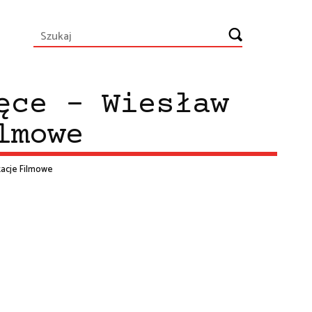
ęce - Wiesław
lmowe
tacje Filmowe