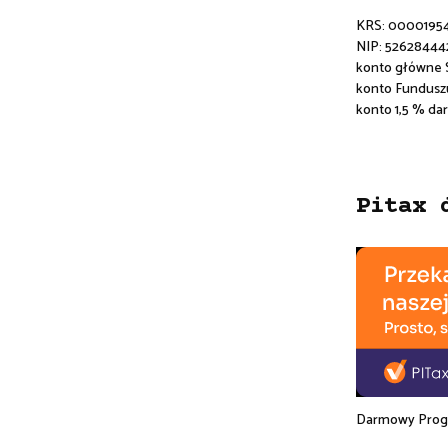
KRS: 0000195
NIP: 52628444
konto główne
konto Fundusz
konto 1,5 % da
Pitax 
Darmowy Progr