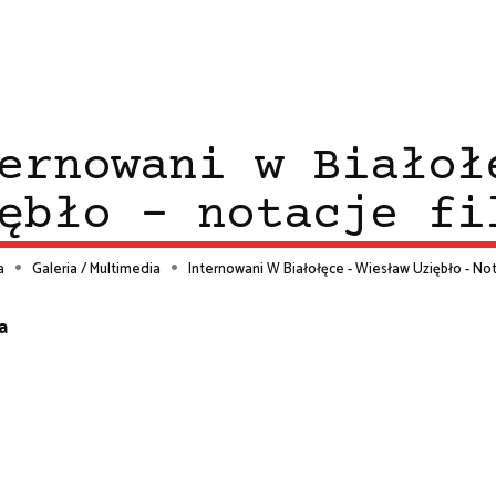
ernowani w Białoł
ębło - notacje fi
a
Galeria / Multimedia
Internowani W Białołęce - Wiesław Uziębło - No
ieżka
a
wigacyjna