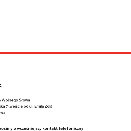
t
e Wolnego Słowa
a 7 (wejście od ul. Emila Zoli)
awa
prosimy o wcześniejszy kontakt telefoniczny