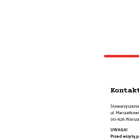
Kontak
Stowarzyszeni
ul. Marszałkowsk
00-626 Warsz
UWAGA!
Przed wizytą 