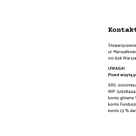
Kontak
Stowarzyszeni
ul. Marszałkowsk
00-626 Warsz
UWAGA!
Przed wizytą 
KRS: 0000195
NIP: 52628444
konto główne
konto Fundusz
konto 1,5 % da