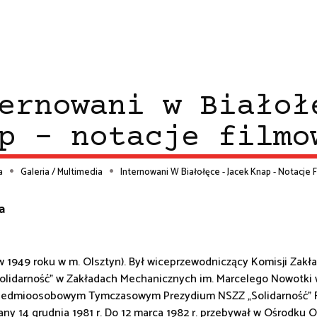
ernowani w Białoł
p - notacje filmo
a
Galeria / Multimedia
Internowani W Białołęce - Jacek Knap - Notacje
ieżka
a
wigacyjna
 w 1949 roku w m. Olsztyn). Był wiceprzewodniczący Komisji Za
idarność” w Zakładach Mechanicznych im. Marcelego Nowotki w 
siedmioosobowym Tymczasowym Prezydium NSZZ „Solidarność” 
any 14 grudnia 1981 r. Do 12 marca 1982 r. przebywał w Ośrodku 