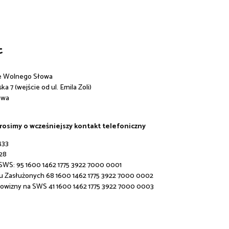
t
e Wolnego Słowa
a 7 (wejście od ul. Emila Zoli)
awa
prosimy o wcześniejszy kontakt telefoniczny
433
28
 SWS:
95 1600 1462 1775 3922 7000 0001
u Zasłużonych 68 1600 1462 1775 3922 7000 0002
rowizny na SWS 41 1600 1462 1775 3922 7000 0003