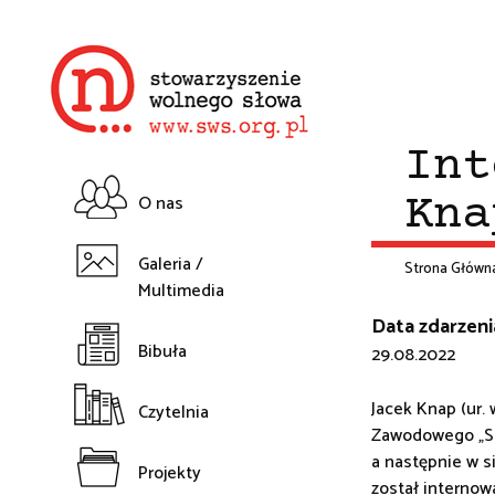
Przejdź
do
treści
Int
O nas
Kna
Główna
Galeria /
Strona Główn
Multimedia
nawigacja
Śc
Data zdarzeni
Bibuła
29.08.2022
na
Jacek Knap (ur.
Czytelnia
Zawodowego „Sol
a następnie w 
Projekty
został internow