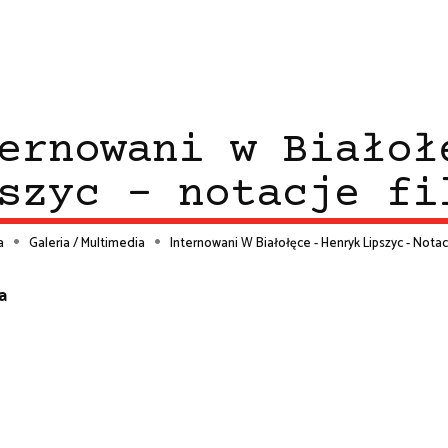
ernowani w Białoł
szyc - notacje fi
a
Galeria / Multimedia
Internowani W Białołęce - Henryk Lipszyc - Nota
ieżka
a
wigacyjna