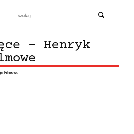
ęce - Henryk
lmowe
cje Filmowe