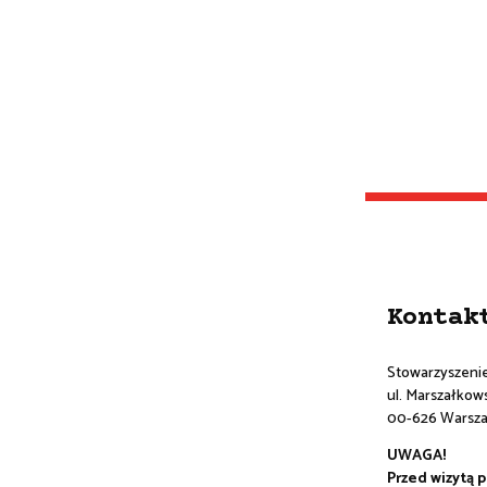
Kontak
Stowarzyszeni
ul. Marszałkowsk
00-626 Warsz
UWAGA!
Przed wizytą 