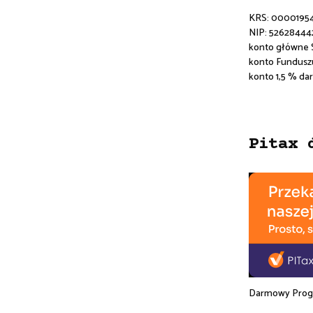
KRS: 0000195
NIP: 52628444
konto główne
konto Fundusz
konto 1,5 % da
Pitax 
Darmowy Progr