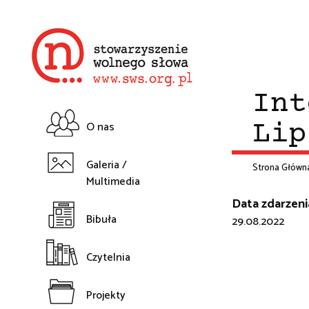
Przejdź
do
treści
Int
O nas
Lip
Główna
Galeria /
Strona Główn
Multimedia
nawigacja
Śc
Data zdarzeni
Bibuła
29.08.2022
na
Czytelnia
Projekty