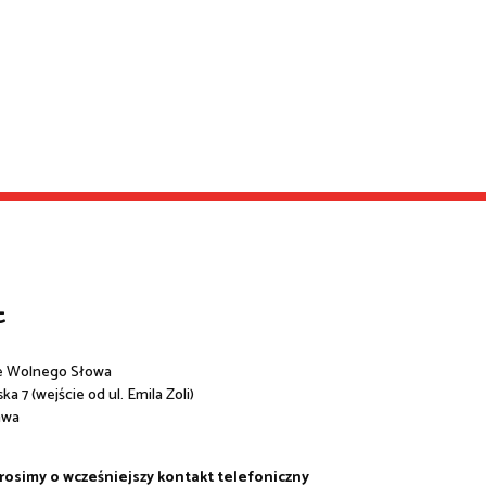
t
e Wolnego Słowa
a 7 (wejście od ul. Emila Zoli)
awa
prosimy o wcześniejszy kontakt telefoniczny