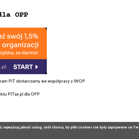
dla OPP
am PIT dostarczamy we współpracy z
IWOP
ektu
PITax.pl
dla OPP
 najwyższą jakość usług. Jeśli chcesz, by pliki cookies nie były zapisywane na 