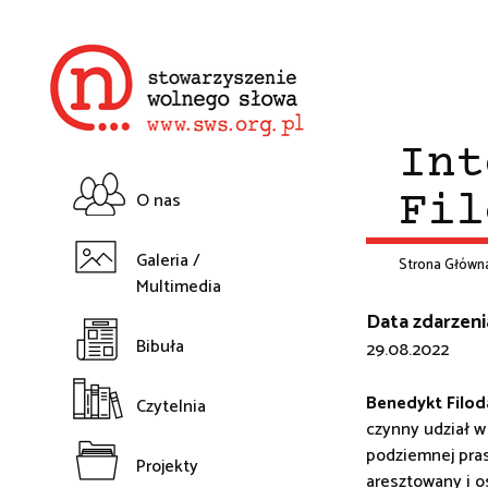
Przejdź
do
treści
Int
O nas
Fil
Główna
Galeria /
Strona Główn
Multimedia
nawigacja
Śc
Data zdarzeni
Bibuła
29.08.2022
na
Benedykt Filod
Czytelnia
czynny udział w
podziemnej pras
Projekty
aresztowany i 