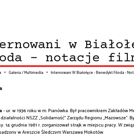
ernowani w Białoł
oda - notacje fil
a
Galeria / Multimedia
Internowani W Białołęce - Benedykt Filoda - No
ieżka
a
wigacyjna
a
- ur. w 1936 roku w m. Pianówka. Był pracownikiem Zakładów M
 działalności NSZZ „Solidarność” Zarządu Regionu „Mazowsze”. By
y. 14 grudnia 1981 r. zorganizował strajk w miejscu pracy. W zwi
osadzony w Areszcie Śledczym Warszawa Mokotów.