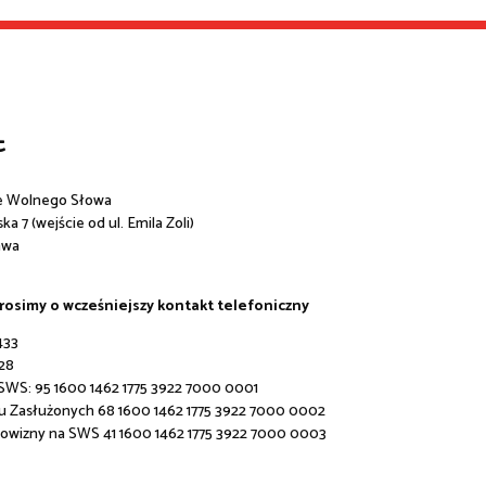
t
e Wolnego Słowa
a 7 (wejście od ul. Emila Zoli)
awa
prosimy o wcześniejszy kontakt telefoniczny
433
28
 SWS:
95 1600 1462 1775 3922 7000 0001
u Zasłużonych 68 1600 1462 1775 3922 7000 0002
rowizny na SWS 41 1600 1462 1775 3922 7000 0003