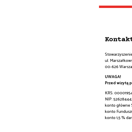
Kontak
Stowarzyszeni
ul. Marszałkowsk
00-626 Warsz
UWAGA!
Przed wizytą 
KRS: 0000195
NIP: 52628444
konto główne
konto Fundusz
konto 1,5 % da