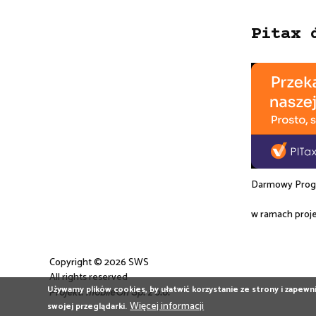
Pitax 
Darmowy Progr
w ramach proj
Copyright © 2026 SWS
All rights reserved
Używamy plików cookies, by ułatwić korzystanie ze strony i zapewnić
Projekt:
mobileOn Sp. z o.o.
Więcej informacji
swojej przeglądarki.