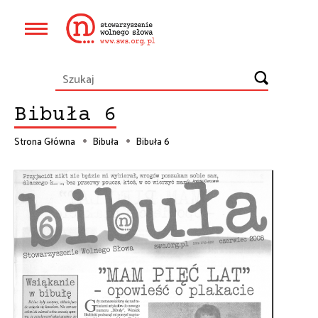
Przejdź
do
Główna
treści
nawigacja
Bibuła 6
Strona Główna
Bibuła
Bibuła 6
Ścieżka
nawigacyjna