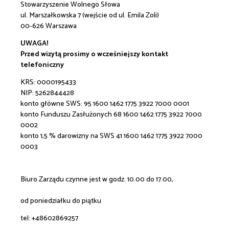
Stowarzyszenie Wolnego Słowa
ul. Marszałkowska 7 (wejście od ul. Emila Zoli)
00-626 Warszawa
UWAGA!
Przed wizytą prosimy o wcześniejszy kontakt
telefoniczny
KRS: 0000195433
NIP: 5262844428
konto główne SWS:
95 1600 1462 1775 3922 7000 0001
konto Funduszu Zasłużonych 68 1600 1462 1775 3922 7000
0002
konto 1,5 % darowizny na SWS 41 1600 1462 1775 3922 7000
0003
Biuro Zarządu czynne jest w godz. 10.00 do 17.00,
od poniedziałku do piątku
tel: +48602869257