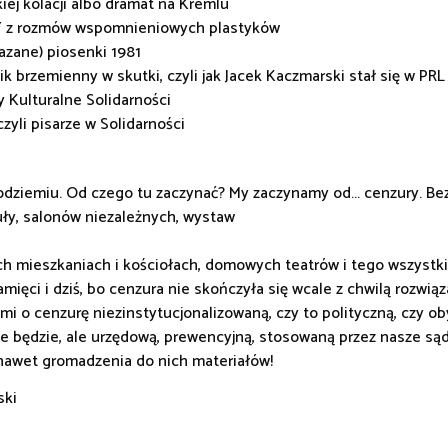
kiej kolacji albo dramat na Kremlu
 z rozmów wspomnieniowych plastyków
azane) piosenki 1981
ik brzemienny w skutki, czyli jak Jacek Kaczmarski stał się w PR
 Kulturalne Solidarności
czyli pisarze w Solidarności
odziemiu. Od czego tu zaczynać? My zaczynamy od... cenzury. Bez
uły, salonów niezależnych, wystaw
h mieszkaniach i kościołach, domowych teatrów i tego wszystki
amięci i dziś, bo cenzura nie skończyła się wcale z chwilą rozwi
i mi o cenzurę niezinstytucjonalizowaną, czy to polityczną, czy 
ie będzie, ale urzędową, prewencyjną, stosowaną przez nasze sądy
 nawet gromadzenia do nich materiałów!
ski