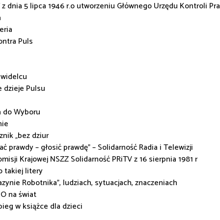
z dnia 5 lipca 1946 r.o utworzeniu Głównego Urzędu Kontroli Pras
a
eria
ontra Puls
 widelcu
e dzieje Pulsu
a do Wyboru
ie
znik „bez dziur
ać prawdy – głosić prawdę” – Solidarność Radia i Telewizji
misji Krajowej NSZZ Solidarność PRiTV z 16 sierpnia 1981 r
 takiej litery
zynie Robotnika”, ludziach, sytuacjach, znaczeniach
O na świat
bieg w książce dla dzieci