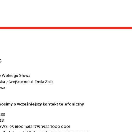
t
e Wolnego Słowa
a 7 (wejście od ul. Emila Zoli)
awa
prosimy o wcześniejszy kontakt telefoniczny
433
28
 SWS:
95 1600 1462 1775 3922 7000 0001