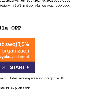
u Zasłużonych 68 1600 1462 1775 3922 7000 0002
rowizny na SWS 41 1600 1462 1775 3922 7000 0003
dla OPP
am PIT dostarczamy we współpracy z
IWOP
ektu
PITax.pl
dla OPP