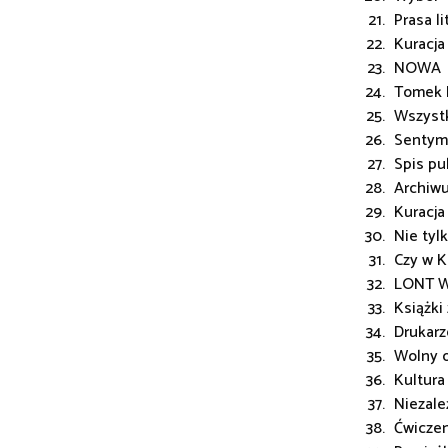
Prasa li
Kuracj
NOWA
Tomek 
Wszystk
Sentyme
Spis pu
Archiw
Kuracj
Nie tylk
Czy w K
LONT W
Książki
Drukarz
Wolny o
Kultura
Niezale
Ćwiczen