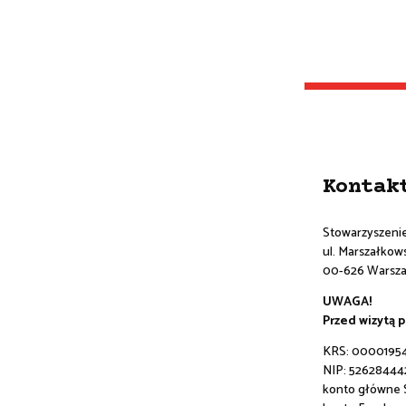
Kontak
Stowarzyszeni
ul. Marszałkowsk
00-626 Warsz
UWAGA!
Przed wizytą 
KRS: 0000195
NIP: 52628444
konto główne