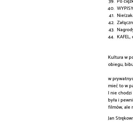
Po cięż
WYPISY
Nie(zak
Załączn
Nagrody
KAFEL, 
Kultura w p
obiegu, bib
w prywatnyc
mieć to w p
I nie chodz
była i pewn
filmów, ale
Jan Strękow