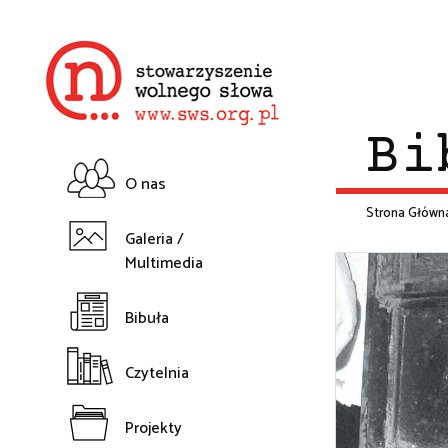
Przejdź
do
treści
Bi
O nas
Główna
Strona Główn
Galeria /
Śc
Multimedia
nawigacja
na
Bibuła
Czytelnia
Projekty