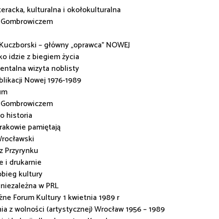
teracka, kulturalna i okołokulturalna
a Gombrowiczem
Kuczborski – główny „oprawca” NOWEJ
o idzie z biegiem życia
ntalna wizyta noblisty
blikacji Nowej 1976-1989
um
a Gombrowiczem
o historia
rakowie pamiętają
rocławski
 z Przyrynku
e i drukarnie
bieg kultury
 niezależna w PRL
żne Forum Kultury 1 kwietnia 1989 r
ia z wolności (artystycznej) Wrocław 1956 – 1989