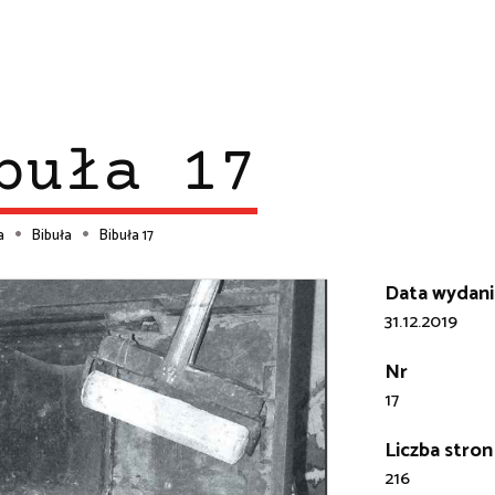
buła 17
a
Bibuła
Bibuła 17
ieżka
Data wydani
31.12.2019
wigacyjna
Nr
17
Liczba stron
216