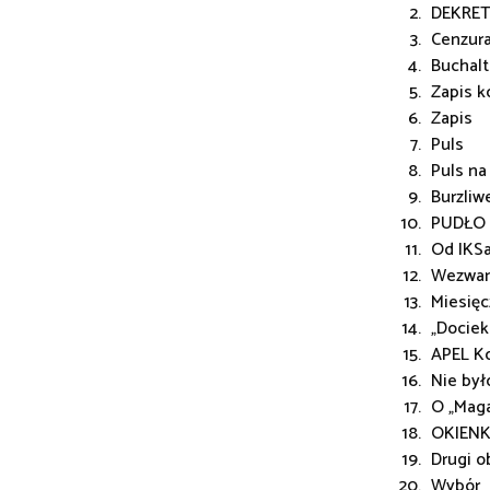
DEKRET 
Cenzur
Buchalt
Zapis k
Zapis
Puls
Puls na
Burzliw
PUDŁO
Od IKS
Wezwan
Miesięc
„Dociek
APEL Ko
Nie było
O „Maga
OKIENK
Drugi o
Wybór