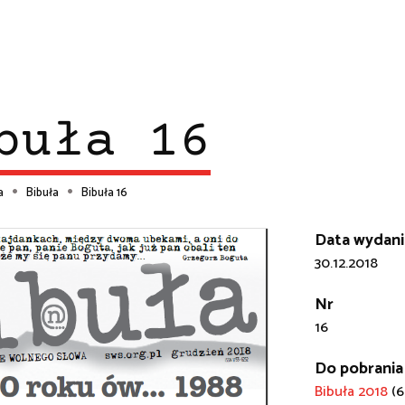
buła 16
a
Bibuła
Bibuła 16
ieżka
Data wydani
30.12.2018
wigacyjna
Nr
16
Do pobrania
Bibuła 2018
(6