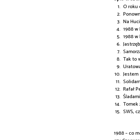
O roku 
Ponowne
Na Huci
1988 w 
1988 w 
Jastrzę
Samorzą
Tak to 
Uratowa
Jestem
Solidar
Rafał P
Śladami
Tomek z
SWS, cz
1988 – co m