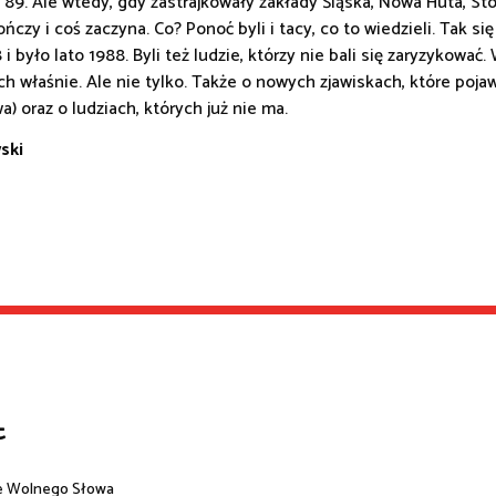
 89. Ale wtedy, gdy zastrajkowały zakłady Śląska, Nowa Huta, Sto
ończy i coś zaczyna. Co? Ponoć byli i tacy, co to wiedzieli. Tak s
i było lato 1988. Byli też ludzie, którzy nie bali się zaryzykować.
ach właśnie. Ale nie tylko. Także o nowych zjawiskach, które poja
) oraz o ludziach, których już nie ma.
ski
t
e Wolnego Słowa