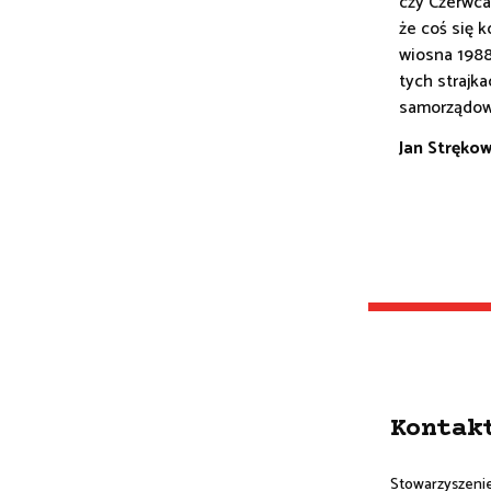
czy Czerwca
że coś się k
wiosna 1988 
tych strajk
samorządowa
Jan Strękow
Kontak
Stowarzyszeni