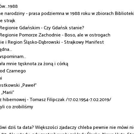
ów...1988
 narodziny - prasa podziemna w 1988 roku w zbiorach Bibliotek
e strajk
Regionie Gdańskim - Czy Gdańsk stanie?
Regionie Pomorze Zachodnie - Boso, ale w ostrogach
bie i Region Śląsko-Dąbrowski - Strajkowy Manifest
dna...
wspominam...
ła mnie tęsknota za żoną i córką
 od Czarnego
ni
estkowski „Paweł"
 „Marii"
 hibernowej - Tomasz Filipczak /17.02.1954-7.02.2019/
yli co zrobiliśmy
ówi dziś ta data? Większości zjadaczy chleba pewnie nie mówi ni