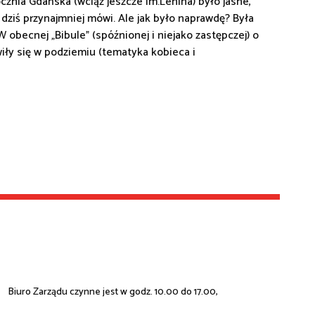
cznia Gdańska (wciąż jeszcze im.Lenina) było jasne,
ię dziś przynajmniej mówi. Ale jak było naprawdę? Była
 W obecnej „Bibule” (spóźnionej i niejako zastępczej) o
wiły się w podziemiu (tematyka kobieca i
Biuro Zarządu czynne jest w godz. 10.00 do 17.00,