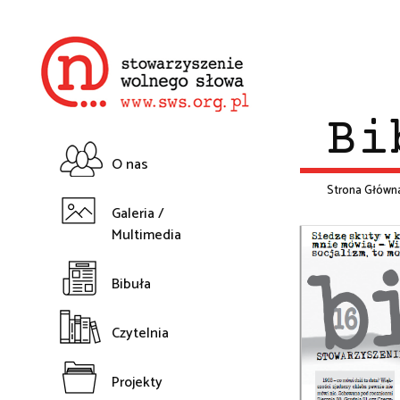
Przejdź
do
treści
Bi
O nas
Główna
Strona Główn
Galeria /
Śc
Multimedia
nawigacja
na
Bibuła
Czytelnia
Projekty