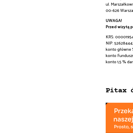
ul. Marszałkowsk
00-626 Warsz
UWAGA!
Przed wizytą 
KRS: 0000195
NIP: 52628444
konto główne
konto Fundusz
konto 1,5 % da
Pitax 