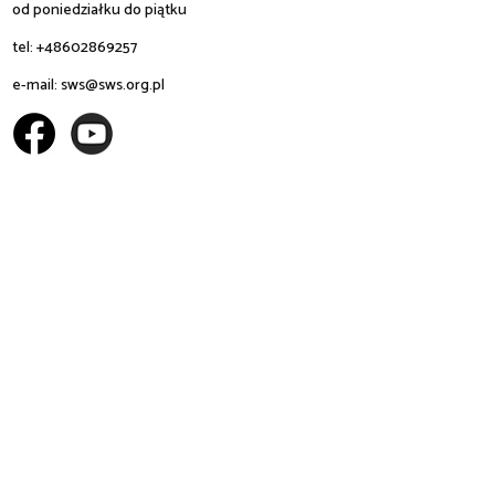
od poniedziałku do piątku
tel: +48602869257
e-mail:
sws@sws.org.pl